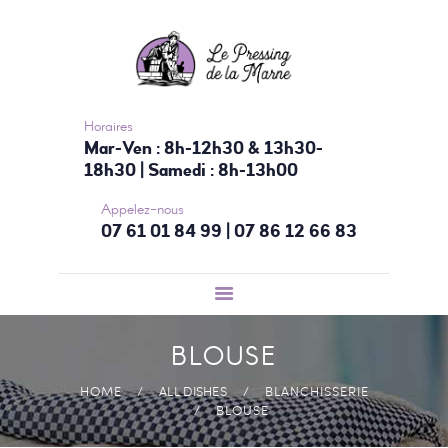
ACCUEIL
NOS SERVICES
TARIFS
CONTACTEZ-
Horaires
Mar-Ven : 8h-12h30 & 13h30-
NOUS
18h30 | Samedi : 8h-13h00
Appelez-nous
07 61 01 84 99 | 07 86 12 66 83
BLOUSE
HOME
ALL DISHES
BLANCHISSERIE
BLOUSE