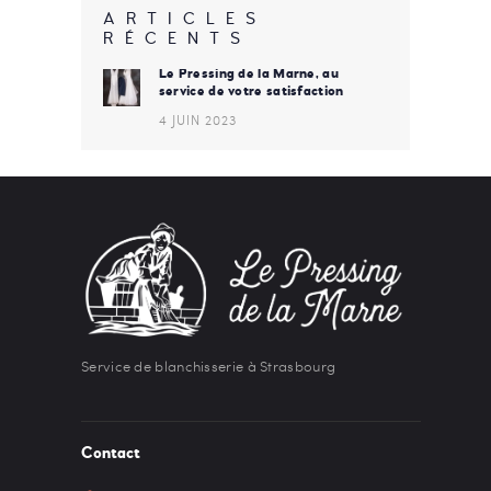
ARTICLES
RÉCENTS
Le Pressing de la Marne, au
service de votre satisfaction
4 JUIN 2023
Service de blanchisserie à Strasbourg
Contact