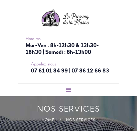
ACCUEIL
NOS SERVICES
TARIFS
CONTACTEZ-
Horaires
Mar-Ven : 8h-12h30 & 13h30-
NOUS
18h30 | Samedi : 8h-13h00
Appelez-nous
07 61 01 84 99 | 07 86 12 66 83
NOS SERVICES
HOME
NOS SERVICES