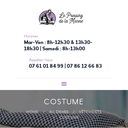
ACCUEIL
NOS SERVICES
TARIFS
CONTACTEZ-
Horaires
Mar-Ven : 8h-12h30 & 13h30-
NOUS
18h30 | Samedi : 8h-13h00
Appelez-nous
07 61 01 84 99 | 07 86 12 66 83
COSTUME
HOME
ALL DISHES
VÊTEMENTS
COSTUME