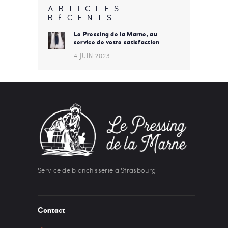
ARTICLES
RÉCENTS
Le Pressing de la Marne, au
service de votre satisfaction
4 JUIN 2023
Service de blanchisserie à Strasbourg
Contact