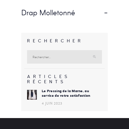
Drap Molletonné
-
RECHERCHER
Rechercher :
ARTICLES
RÉCENTS
Le Pressing de la Marne, au
service de votre satisfaction
4 JUIN 2023