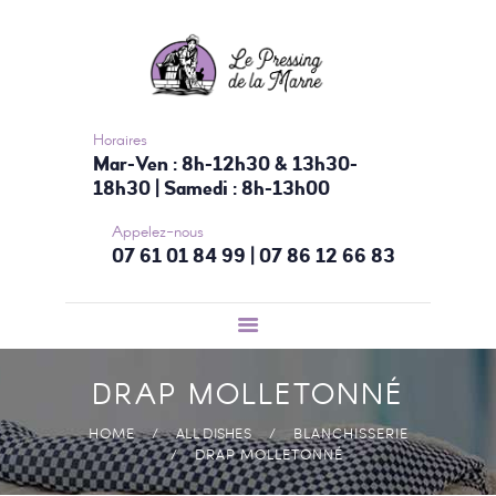
ACCUEIL
NOS SERVICES
TARIFS
CONTACTEZ-
Horaires
Mar-Ven : 8h-12h30 & 13h30-
NOUS
18h30 | Samedi : 8h-13h00
Appelez-nous
07 61 01 84 99 | 07 86 12 66 83
DRAP MOLLETONNÉ
HOME
ALL DISHES
BLANCHISSERIE
DRAP MOLLETONNÉ