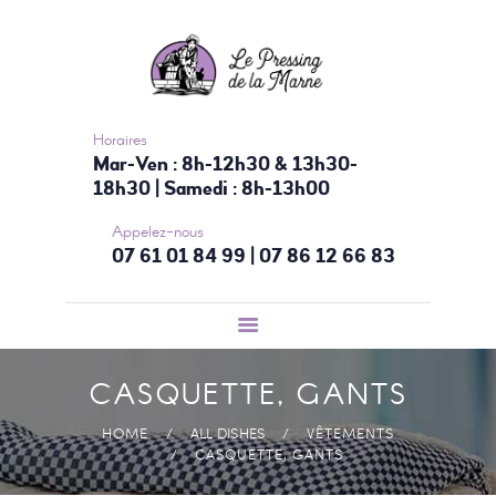
ACCUEIL
NOS SERVICES
TARIFS
CONTACTEZ-
Horaires
Mar-Ven : 8h-12h30 & 13h30-
NOUS
18h30 | Samedi : 8h-13h00
Appelez-nous
07 61 01 84 99 | 07 86 12 66 83
CASQUETTE, GANTS
HOME
ALL DISHES
VÊTEMENTS
CASQUETTE, GANTS