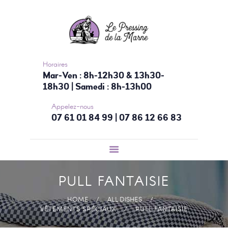
ACCUEIL
NOS SERVICES
TARIFS
CONTACTEZ-
Horaires
Mar-Ven : 8h-12h30 & 13h30-
NOUS
18h30 | Samedi : 8h-13h00
Appelez-nous
07 61 01 84 99 | 07 86 12 66 83
PULL FANTAISIE
HOME
ALL DISHES
VÊTEMENTS SPÉCIAUX
PULL FANTAISIE