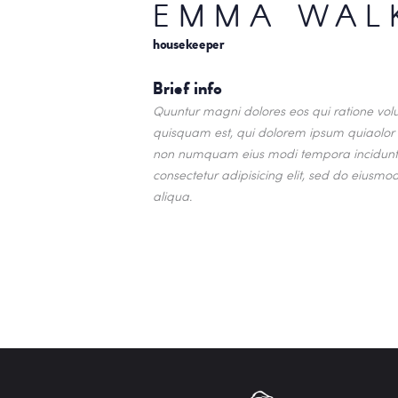
EMMA WAL
housekeeper
Brief info
Quuntur magni dolores eos qui ratione vol
quisquam est, qui dolorem ipsum quiaolor si
non numquam eius modi tempora incidunt 
consectetur adipisicing elit, sed do eiusm
aliqua.