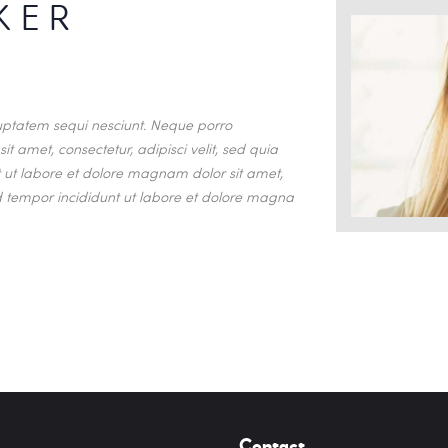
KER
uptatem sequi nesciunt. Neque porro
t amet, consectetur, adipisci velit, sed quia
ut labore et dolore magnam dolor sit amet,
od tempor incididunt ut labore et dolore magna
Contact