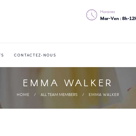
ACCUEIL
Horaires
Mar-Ven : 8h-12
NOS SERVICES
TARIFS
CONTACTEZ-
FS
CONTACTEZ-NOUS
NOUS
EMMA WALKER
HOME
ALL TEAM MEMBERS
EMMA WALKER